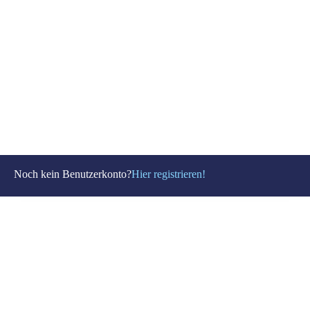
Angemeldet bleiben
Passwort vergessen?
Noch kein Benutzerkonto?
Hier registrieren!